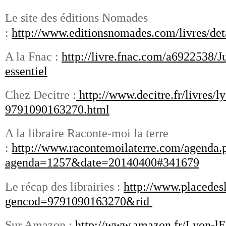
e site des éditions Nomades
L
:
http://www.editionsnomades.com/livres/deta
A la Fnac :
http:/
/livre.fnac.com/a6922538/J
essentiel
Chez Decitre :
http://www.decitre.fr/livres/ly
9791090163270.html
A la libraire Raconte-moi la terre
:
http://www.racontemoilaterre.com/agenda.
agenda=1257&date=20140400#341679
Le récap des librairies :
http://www.placedesl
gencod=9791090163270&rid
Sur Amazon :
http://www.amazon.fr/Lyon-lEs