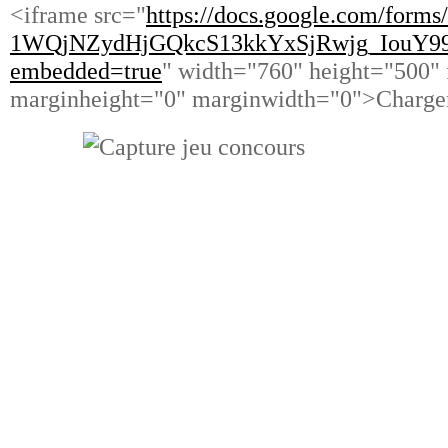
<iframe src="
https://docs.google.com/
forms/
1WQjNZydHjGQkcS13kkYxSjRwjg_
IouY9
embedded=true
" width="760" height="500"
marginheight="0" marginwidth="0">Chargem