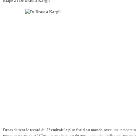
Etape 2 : De Drass à Kargil
e
Drass
détient le record du
2
endroit le plus froid au monde
, avec une températu
pourtant en tee-shirt ! C’est un peu la pause de tout le monde : militaires, tourist