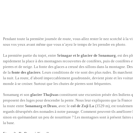
Pendant toute la première journée de route, vous allez rester le nez scotché à la v
sous vos yeux avant même que vous n’ayez le temps de les prendre en photo.
La première partie du trajet, entre
Srinagar et le glacier de Sonamarg
, est des p
rapidement la place à des montagnes recouvertes de conifères, puis de conifères et
pierres et de neige. La fonte des glaces a creusé des sillons dans la montagne. De
de la
fonte des glaciers
. Leurs conditions de vie sont des plus rudes. Ils marchent
la nuit. La route, d’abord impeccablement goudronnée, devient piste et les voiture
monde à se croiser. Surtout que les chutes de pierres sont fréquentes.
Sonamarg et son
glacier Thajiwas
constituent une excursion prisée des Indiens 
proposent des luges pour descendre la pente. Nous leur expliquons que la France e
la route entre
Sonamarg et Drass
, avec le
col de Zoji La
(3529 m), est totalement
regards désespérés des nomades à notre passage. Comment peuvent-ils améliorer 
sinon en quémandant un peu de nourriture ? Les montagnes sont à présent faites 
la base.