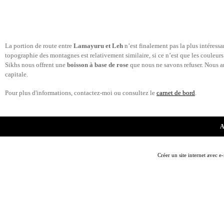
La portion de route entre
Lamayuru et Leh
n’est finalement pas la plus intéressa
topographie des montagnes est relativement similaire, si ce n’est que les couleur
Sikhs nous offrent une
boisson à base de rose
que nous ne savons refuser. Nous ar
capitale.
Pour plus d'informations, contactez-moi ou consultez le
carnet de bord
.
A
Créer un site internet avec e