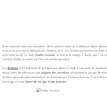
Il est exploité dans son ensemble. On le retrouve dans de nombreux objets artisana
bien et on peut aussi fabriquer du charbon avec. Les feuilles permettent de faire des
pour créer du fil. Le fruit,
tender coconut
, se boit et se mange. L’huile, que l’on ex
cuisiner. Enfin, le toddy est l’alcool extrait des tiges.
Les
Keralais
ont l’habitude de grimper aux arbres à l’aide d’une sorte de machett
mains nues. Ils effectuent une
saignée des cocotiers
, récupèrent le jus qui devien
feuilles spéciales puis réinstallent un nouveau pot. Certains boivent 5 ou 6 litres d
breuvage n’a une
durée de vie que d’une journée
!