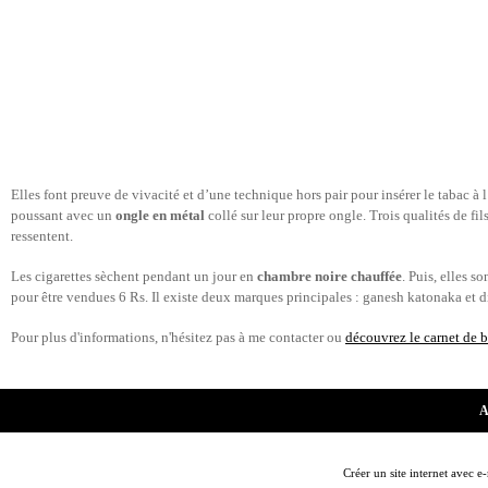
Elles font preuve de vivacité et d’une technique hors pair pour insérer le tabac à l’
poussant avec un
ongle en métal
collé sur leur propre ongle. Trois qualités de fils
ressentent.
Les cigarettes sèchent pendant un jour en
chambre noire chauffée
. Puis, elles 
pour être vendues 6 Rs. Il existe deux marques principales : ganesh katonaka et d
Pour plus d'informations, n'hésitez pas à me contacter ou
découvrez le carnet de 
A
Créer un site internet avec e