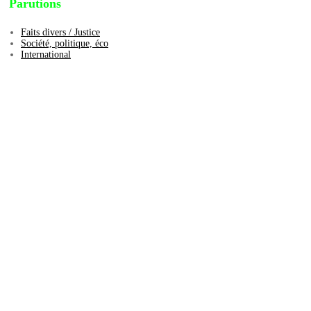
Parutions
Faits divers / Justice
Société, politique, éco
International