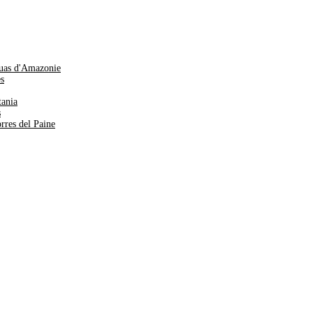
huas d'Amazonie
es
tania
s
rres del Paine