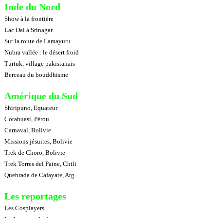
Inde du Nord
Show à la frontière
Lac Dal à Srinagar
Sur la route de Lamayuru
Nubra vallée : le désert froid
Turtuk, village pakistanais
Berceau du bouddhisme
Amérique du Sud
Shiripuno, Equateur
Cotahuasi, Pérou
Carnaval, Bolivie
Missions jésuites, Bolivie
Trek de Choro, Bolivie
Trek Torres del Paine, Chili
Quebrada de Cafayate, Arg.
Les reportages
Les Cosplayers