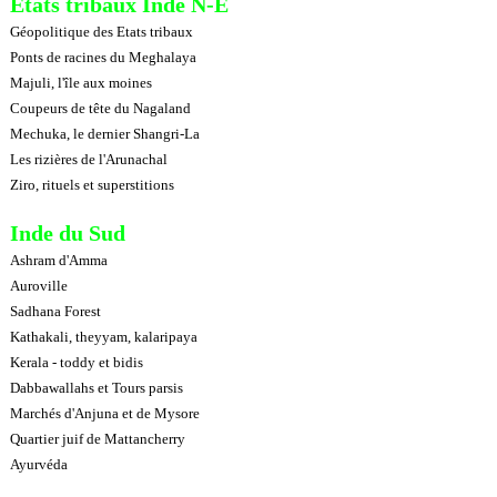
Etats tribaux Inde N-E
Géopolitique des Etats tribaux
Ponts de racines du Meghalaya
Majuli, l'île aux moines
Coupeurs de tête du Nagaland
Mechuka, le dernier Shangri-La
Les rizières de l'Arunachal
Ziro, rituels et superstitions
Inde du Sud
Ashram d'Amma
Auroville
Sadhana Forest
Kathakali, theyyam, kalaripaya
Kerala - toddy et bidis
Dabbawallahs et Tours parsis
Marchés d'Anjuna et de Mysore
Quartier juif de Mattancherry
Ayurvéda