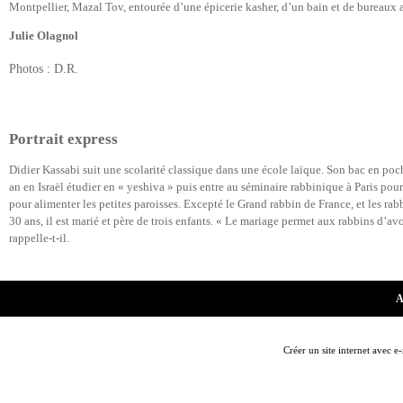
Montpellier, Mazal Tov, entourée d’une épicerie kasher, d’un bain et de bureaux a
Julie Olagnol
Photos : D.R.
Portrait express
Didier Kassabi suit une scolarité classique dans une école laïque. Son bac en poch
an en Israël étudier en « yeshiva » puis entre au séminaire rabbinique à Paris pour
pour alimenter les petites paroisses. Excepté le Grand rabbin de France, et les rabb
30 ans, il est marié et père de trois enfants. « Le mariage permet aux rabbins d’av
rappelle-t-il.
A
Créer un site internet avec e