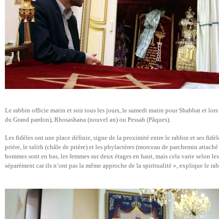
Le rabbin officie matin et soir tous les jours, le samedi matin pour Shabbat et lo
du Grand pardon), Rhosashana (nouvel an) ou Pessah (Pâques).
Les fidèles ont une place définie, signe de la proximité entre le rabbin et ses fidèl
prière, le talith (châle de prière) et les phylactères (morceau de parchemin attaché 
hommes sont en bas, les femmes sur deux étages en haut, mais cela varie selon les 
séparément car ils n’ont pas la même approche de la spiritualité », explique le ra