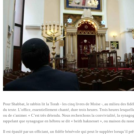
Pour Shabbat, le rabbin lit la Torah - les cinq livres de Moïse -, au milieu des fi
du texte. L’office, essentiellement chanté, dure trois heures. Trois heures lesquelle
ou de s’animer. « C’est très détendu. Nous recherchons la convivialité, la synagog
rappelant que synagogue en hébreu se dit « beith haknesset », ou maison du ras
Il est épaulé par un officiant, un fidèle bénévole qui peut le suppléer lorsqu’il p