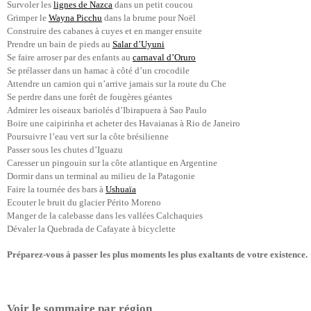
Survoler les
lignes de Nazca
dans un petit coucou
Grimper le
Wayna Picchu
dans la brume pour Noël
Construire des cabanes à cuyes et en manger ensuite
Prendre un bain de pieds au
Salar d’Uyuni
Se faire arroser par des enfants au
carnaval d’Oruro
Se prélasser dans un hamac à côté d’un crocodile
Attendre un camion qui n’arrive jamais sur la route du Che
Se perdre dans une forêt de fougères géantes
Admirer les oiseaux bariolés d’Ibirapuera à Sao Paulo
Boire une caipirinha et acheter des Havaianas à Rio de Janeiro
Poursuivre l’eau vert sur la côte brésilienne
Passer sous les chutes d’Iguazu
Caresser un pingouin sur la côte atlantique en Argentine
Dormir dans un terminal au milieu de la Patagonie
Faire la tournée des bars à
Ushuaïa
Ecouter le bruit du glacier Périto Moreno
Manger de la calebasse dans les vallées Calchaquies
Dévaler la Quebrada de Cafayate à bicyclette
Préparez-vous à passer les plus moments les plus exaltants de votre existence.
Voir le sommaire par région