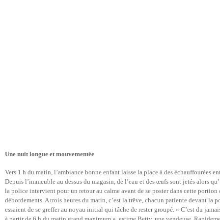
Une nuit longue et mouvementée
Vers 1 h du matin, l’ambiance bonne enfant laisse la place à des échauffourées ent
Depuis l’immeuble au dessus du magasin, de l’eau et des œufs sont jetés alors qu’
la police intervient pour un retour au calme avant de se poster dans cette portion
débordements. A trois heures du matin, c’est la trêve, chacun patiente devant la 
essaient de se greffer au noyau initial qui tâche de rester groupé. « C’est du jamai
à partir de 6 h du matin grand maximum », estime Betty, une vendeuse. Rapidemen