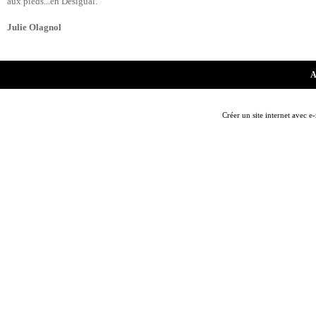
aux pieds...en Desigual.
Julie Olagnol
A
Créer un site internet avec e