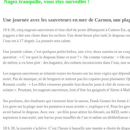
Nagez tranquille, vous êtes surveillés !
Une journée avec les sauveteurs en mer de Carnon, une plag
10 h 30, cinq nageurs sauveteurs et leur chef de poste débarquent à Carnon Est, 
joggeur a fait une chute dans les rochers. Une demi-heure plus tard, le drapeau or
l’eau est à 17 degrés. La journée sera calme.
Une journée calme, c’est quelques petits bobos, une vive, deux oursins et un cou
question : « C’est quoi le drapeau blanc et noir ? ». Ou comme variante : « Où so
de métier, a vu bien pire : des bagarres, des enfants inconscients dans l’eau, une n
Les nageurs sauveteurs se relaient toutes les heures sur les trois vigies qui dépend
noire. Pas de musique, ni de beignets et surtout pas les copains pour plaisanter.
Romain confie : « Les filles viennent prendre leur douche juste à côté de nous o
solaire ». Pourtant, les nageurs sauveteurs, loin d’être les guignols d’Alerte à Mali
Ses poulains, des étudiants qui viennent faire la saison, Frank Gomez les forme à l
Les gens sur la plage sont les premiers à nous avertir », explique-t-il. Pour les gr
avoir baissé le drapeau. Avec eux : un filin pour attirer les blessés, un KED, sorte
aspirateur à mucosité, une bavue pour insuffler de l’air et même un défibrillateu
18 h 30, la journée s’achève. C’est l’heure à laquelle une mamie a choisi de dispa