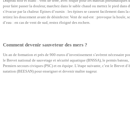
Drapeau noir et blanc : vent de terre, avec risque pour les matelas pneumatiques d’
pour faire passer la douleur, marchez dans le sable chaud ou mettez le pied dans d
s’évacue par la chaleur. Epines d’oursin : les épines se cassent facilement dans la 
retirez les doucement avant de désinfecter. Vent de sud-est : provoque la houle, so
d’eau : en cas de vent de sud, restez éloigné des rochers.
Comment devenir sauveteur des mers ?
Un an de formation et près de 900 euros d’investissement s’avèrent nécessaire pou
le Brevet national de sauvetage et sécurité aquatique (BNSSA), le permis bateau, le
Premiers secours civiques (PSC) et en équipe. L’étape suivante, c’est le Brevet d’ét
natation (BEESAN) pour enseigner et devenir maître nageur.