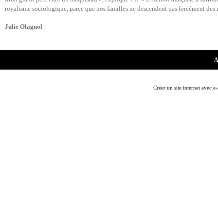
royalisme sociologique, parce que nos familles ne descendent pas forcément des r
Julie Olagnol
A
Créer un site internet avec e