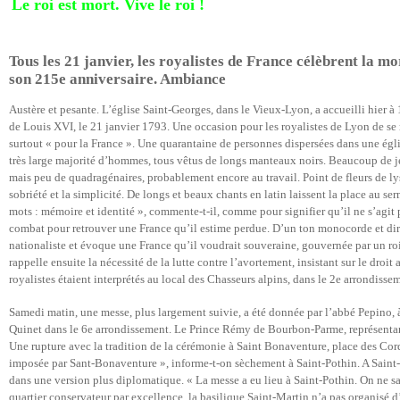
Le roi est mort. Vive le roi !
Tous les 21 janvier, les royalistes de France célèbrent la mo
son 215e anniversaire. Ambiance
Austère et pesante. L’église Saint-Georges, dans le Vieux-Lyon, a accueilli hier
de Louis XVI, le 21 janvier 1793. Une occasion pour les royalistes de Lyon de se 
surtout « pour la France ». Une quarantaine de personnes dispersées dans une ég
très large majorité d’hommes, tous vêtus de longs manteaux noirs. Beaucoup de j
mais peu de quadragénaires, probablement encore au travail. Point de fleurs de lys
sobriété et la simplicité. De longs et beaux chants en latin laissent la place au se
mots : mémoire et identité », commente-t-il, comme pour signifier qu’il ne s’ag
combat pour retrouver une France qu’il estime perdue. D’un ton monocorde et dir
nationaliste et évoque une France qu’il voudrait souveraine, gouvernée par un roi, 
rappelle ensuite la nécessité de la lutte contre l’avortement, insistant sur le droit
royalistes étaient interprétés au local des Chasseurs alpins, dans le 2e arrondisse
Samedi matin, une messe, plus largement suivie, a été donnée par l’abbé Pepino, à
Quinet dans le 6e arrondissement. Le Prince Rémy de Bourbon-Parme, représentant
Une rupture avec la tradition de la cérémonie à Saint Bonaventure, place des Cor
imposée par Sant-Bonaventure », informe-t-on sèchement à Saint-Pothin. A Sain
dans une version plus diplomatique. « La messe a eu lieu à Saint-Pothin. On ne s
quartier conservateur par excellence, la basilique Saint-Martin n’a pas organisé d