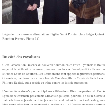
Légende : La messe se déroulait en l’église Saint Pothin, place Edgar Quinet
Bourbon-Parme / Photo J.O.
Du côté des royalistes
C’est l’association Présence du souvenir bourbonien en Forez, Lyonnais et Bourb
organisé la célébration de samedi, comme tous les ans. Son objectif ? « Faire conn
le Prince Louis de Bourbon. Les Bourboniens sont appelés légitimistes, partisa
Orléanistes, partisans du vicomte Jean de Vendôme, fils du Comte de Paris. Leur po
Philippe-Egalité, qui a accédé au trône contre les lois de succession.
L’Action française n’a pas participé aux célébrations. Bien que partisan du Comt
Lyon, ne se considère pas comme Orléaniste, puisque, pour lui, « c’est le Comte de
J’aime la France, je suis patriote, je cherche celui qui est le plus à même de gouver
Mon grand-père était un maquisard », explique-t-il. « L’Action française a surtout