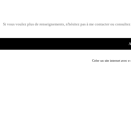
Si vous voulez plus de renseignements, n'hésitez pas à me contacter ou consultez
A
Créer un site internet avec e