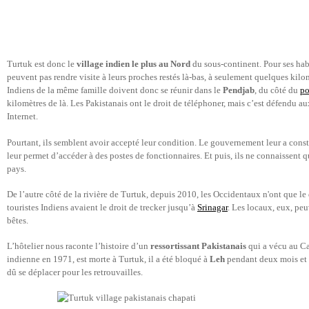
Turtuk est donc le
village indien le plus au Nord
du sous-continent. Pour ses habi
peuvent pas rendre visite à leurs proches restés là-bas, à seulement quelques kilomè
Indiens de la même famille doivent donc se réunir dans le
Pendjab
, du côté du
po
kilomètres de là. Les Pakistanais ont le droit de téléphoner, mais c’est défendu a
Internet.
Pourtant, ils semblent avoir accepté leur condition. Le gouvernement leur a construi
leur permet d’accéder à des postes de fonctionnaires. Et puis, ils ne connaissent q
pays.
De l’autre côté de la rivière de Turtuk, depuis 2010, les Occidentaux n'ont que le 
touristes Indiens avaient le droit de trecker jusqu’à
Srinagar
. Les locaux, eux, peu
bêtes.
L’hôtelier nous raconte l’histoire d’un
ressortissant Pakistanais
qui a vécu au Ca
indienne en 1971, est morte à Turtuk, il a été bloqué à
Leh
pendant deux mois et n’
dû se déplacer pour les retrouvailles.