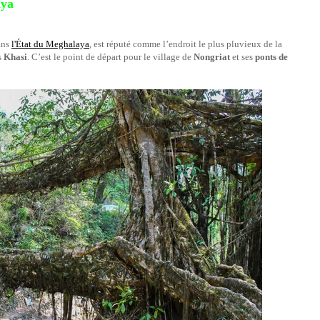
aya
ans
l'État du Meghalaya
, est réputé comme l’endroit le plus pluvieux de la
s
Khasi
. C’est le point de départ pour le village de
Nongriat
et ses
ponts de