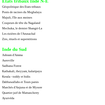
Etats tribaux Inde N-E
Géopolitique des Etats tribaux
Ponts de racines du Meghalaya
Majuli, l'île aux moines
Coupeurs de tête du Nagaland
Mechuka, le dernier Shangri-La
Les rizières de l'Arunachal
Ziro, rituels et superstitions
Inde du Sud
Ashram d'Amma
Auroville
Sadhana Forest
Kathakali, theyyam, kalaripaya
Kerala - toddy et bidis
Dabbawallahs et Tours parsis
Marchés d'Anjuna et de Mysore
Quartier juif de Mattancherry
Ayurvéda