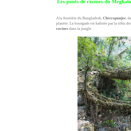
Les ponts de racines du Meghal
A la frontière du Bangladesh,
Cherrapunjee
, d
planète. La bourgade est habitée par la tribu de
racines
dans la jungle.