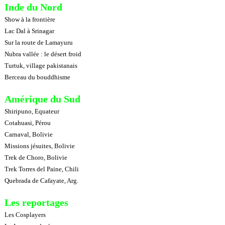
Inde du Nord
Show à la frontière
Lac Dal à Srinagar
Sur la route de Lamayuru
Nubra vallée : le désert froid
Turtuk, village pakistanais
Berceau du bouddhisme
Amérique du Sud
Shiripuno, Equateur
Cotahuasi, Pérou
Carnaval, Bolivie
Missions jésuites, Bolivie
Trek de Choro, Bolivie
Trek Torres del Paine, Chili
Quebrada de Cafayate, Arg.
Les reportages
Les Cosplayers