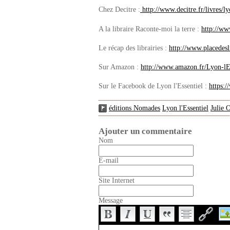
Chez Decitre :
http://www.decitre.fr/livres/
A la libraire Raconte-moi la terre :
http://w
Le récap des librairies :
http://www.placedes
Sur Amazon :
http://www.amazon.fr/Lyon-l
Sur le Facebook de Lyon l'Essentiel :
https:
éditions Nomades
Lyon l'Essentiel
Julie 
Ajouter un commentaire
Nom
E-mail
Site Internet
Message