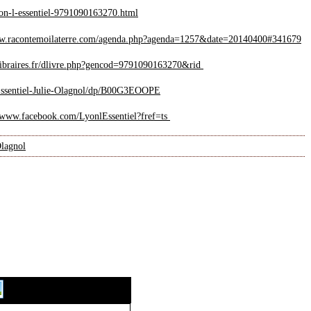
lyon-l-essentiel-9791090163270.html
ww.racontemoilaterre.com/agenda.php?agenda=1257&date=20140400#341679
libraires.fr/dlivre.php?gencod=9791090163270&rid
Essentiel-Julie-Olagnol/dp/B00G3EOOPE
//www.facebook.com/LyonlEssentiel?fref=ts
Olagnol