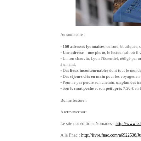
Au sommaire :
-
160 adresses lyonnaises
, culture, boutiques, 
-
Une adresse = une photo
, le lecteur sait où il 
- Un ton c
hauvin, Lyon l'Essentiel, rédigé par 
à un ami,
- Des
lieux incontournables
dont tout le monde 
- Des
séjours clés en main
pour les voyages en s
- Pour ne pas perdre son chemin,
un plan
des tr
- Son
format poche
et son
petit prix 7,50 €
en 
Bonne lecture !
A retrouver sur :
L
e site des éditions Nomades :
http://www.edi
A la Fnac :
http:/
/livre.fnac.com/a6922538/Ju