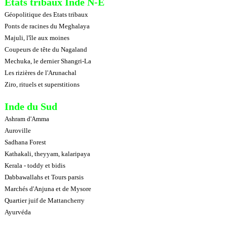
Etats tribaux Inde N-E
Géopolitique des Etats tribaux
Ponts de racines du Meghalaya
Majuli, l'île aux moines
Coupeurs de tête du Nagaland
Mechuka, le dernier Shangri-La
Les rizières de l'Arunachal
Ziro, rituels et superstitions
Inde du Sud
Ashram d'Amma
Auroville
Sadhana Forest
Kathakali, theyyam, kalaripaya
Kerala - toddy et bidis
Dabbawallahs et Tours parsis
Marchés d'Anjuna et de Mysore
Quartier juif de Mattancherry
Ayurvéda