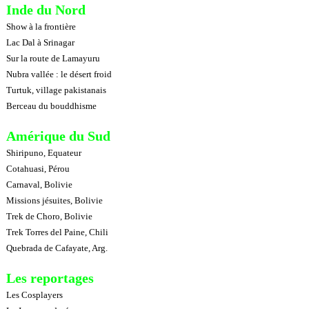
Inde du Nord
Show à la frontière
Lac Dal à Srinagar
Sur la route de Lamayuru
Nubra vallée : le désert froid
Turtuk, village pakistanais
Berceau du bouddhisme
Amérique du Sud
Shiripuno, Equateur
Cotahuasi, Pérou
Carnaval, Bolivie
Missions jésuites, Bolivie
Trek de Choro, Bolivie
Trek Torres del Paine, Chili
Quebrada de Cafayate, Arg.
Les reportages
Les Cosplayers