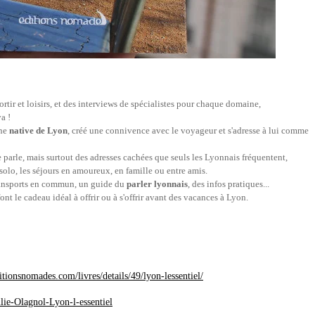
sortir et loisirs, et des interviews de spécialistes pour chaque domaine,
va !
une
native de Lyon
, créé une connivence avec le voyageur et s'adresse à lui comme
parle, mais surtout des adresses cachées que seuls les Lyonnais fréquentent,
olo, les séjours en amoureux, en famille ou entre amis.
ansports en commun, un guide du
parler lyonnais
, des infos pratiques...
font le cadeau idéal à offrir ou à s'offrir avant des vacances à Lyon.
tionsnomades.com/livres/details/49/lyon-lessentiel/
lie-Olagnol-Lyon-l-essentiel