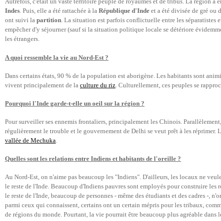
Autrefois, c'était un vaste territoire peuplé de royaumes et de tribus. La région a e
Indes
. Puis, elle a été rattachée à la
République d'Inde
et a été divisée de gré ou 
ont suivi la
partition
. La situation est parfois conflictuelle entre les séparatiste
empêcher d'y séjourner (sauf si la situation politique locale se détériore évidemme
les étrangers.
A quoi ressemble la vie au Nord-Est ?
Dans certains états, 90 % de la population est aborigène. Les habitants sont animis
vivent principalement de la
culture du riz
. Culturellement, ces peuples se rapproc
Pourquoi l'Inde garde-t-elle un oeil sur la région ?
Pour surveiller ses ennemis frontaliers, principalement les Chinois. Parallèlemen
régulièrement le trouble et le gouvernement de Delhi se veut prêt à les réprimer. 
vallée de Mechuka
.
Quelles sont les relations entre Indiens et habitants de l'oreille ?
Au Nord-Est, on n'aime pas beaucoup les "Indiens". D'ailleurs, les locaux ne veu
le reste de l'Inde. Beaucoup d'Indiens pauvres sont employés pour construire les r
le reste de l'Inde, beaucoup de personnes - même des étudiants et des cadres -, n'on
parmi ceux qui connaissent, certains ont un certain mépris pour les tribaux, co
de régions du monde. Pourtant, la vie pourrait être beaucoup plus agréable dans le 