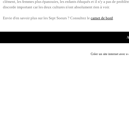
clément, les femmes plus épanouies, les enfants éduqués et il n'y a pas de problè
discorde important car les deux cultures n'ont absolument rien à voir.
Envie d'en savoir plus sur les Sept Soeurs ? Consultez le
carnet de bord
.
A
Créer un site internet avec e