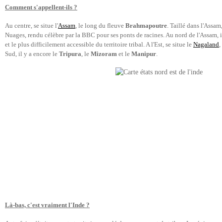
Comment s'appellent-ils ?
Au centre, se situe l'
Assam
, le long du fleuve
Brahmapoutre
. Taillé dans l'Assam
Nuages, rendu célèbre par la BBC pour ses ponts de racines. Au nord de l'Assam, il
et le plus difficilement accessible du territoire tribal. A l'Est, se situe le
Nagaland
,
Sud, il y a encore le
Tripura
, le
Mizoram
et le
Manipur
.
Là-bas, c'est vraiment l'Inde ?