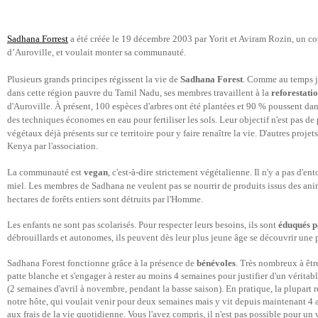
Sadhana Forrest
a été créée le 19 décembre 2003 par Yorit et Aviram Rozin, un cou
d’Auroville, et voulait monter sa communauté.
Plusieurs grands principes régissent la vie de
Sadhana Forest
. Comme au temps ja
dans cette région pauvre du Tamil Nadu, ses membres travaillent à la
reforestati
d'Auroville. À présent, 100 espèces d'arbres ont été plantées et 90 % poussent dan
des techniques économes en eau pour fertiliser les sols. Leur objectif n'est pas de p
végétaux déjà présents sur ce territoire pour y faire renaître la vie.
D'autres projet
Kenya par l'association.
La communauté est
vegan
, c'est-à-dire strictement végétalienne. Il n'y a pas d'en
miel. Les membres de Sadhana ne veulent pas se nourrir de produits issus des anim
hectares de forêts entiers sont détruits par l'Homme.
Les enfants ne sont pas scolarisés. Pour respecter leurs besoins, ils sont
éduqués 
débrouillards et autonomes, ils peuvent dès leur plus jeune âge se découvrir une p
Sadhana Forest fonctionne grâce à la présence de
bénévoles
. Très nombreux à être
patte blanche et s'engager à rester au moins 4 semaines pour justifier d'un vérit
(2 semaines d'avril à novembre, pendant la basse saison). En pratique, la plupart 
notre hôte, qui voulait venir pour deux semaines mais y vit depuis maintenant 4 a
aux frais de la vie quotidienne. Vous l'avez compris, il n'est pas possible pour u