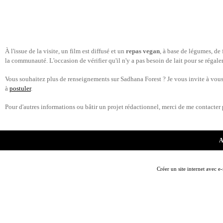
À l'issue de la visite, un film est diffusé et un
repas vegan
, à base de légumes, de 
la communauté. L'occasion de vérifier qu'il n'y a pas besoin de lait pour se régale
Vous souhaitez plus de renseignements sur Sadhana Forest ? Je vous invite à vous r
à
postuler
.
Pour d'autres informations ou bâtir un projet rédactionnel, merci de me contacter 
A
Créer un site internet avec e