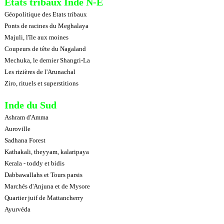
Etats tribaux Inde N-E
Géopolitique des Etats tribaux
Ponts de racines du Meghalaya
Majuli, l'île aux moines
Coupeurs de tête du Nagaland
Mechuka, le dernier Shangri-La
Les rizières de l'Arunachal
Ziro, rituels et superstitions
Inde du Sud
Ashram d'Amma
Auroville
Sadhana Forest
Kathakali, theyyam, kalaripaya
Kerala - toddy et bidis
Dabbawallahs et Tours parsis
Marchés d'Anjuna et de Mysore
Quartier juif de Mattancherry
Ayurvéda