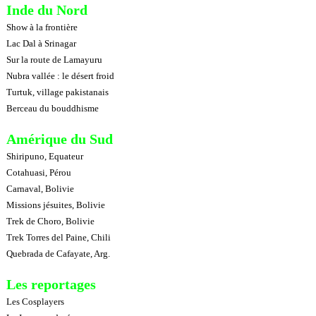
Inde du Nord
Show à la frontière
Lac Dal à Srinagar
Sur la route de Lamayuru
Nubra vallée : le désert froid
Turtuk, village pakistanais
Berceau du bouddhisme
Amérique du Sud
Shiripuno, Equateur
Cotahuasi, Pérou
Carnaval, Bolivie
Missions jésuites, Bolivie
Trek de Choro, Bolivie
Trek Torres del Paine, Chili
Quebrada de Cafayate, Arg.
Les reportages
Les Cosplayers