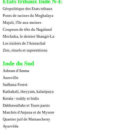
Etats tribaux Inde N-E
Géopolitique des Etats tribaux
Ponts de racines du Meghalaya
Majuli, l'île aux moines
Coupeurs de tête du Nagaland
Mechuka, le dernier Shangri-La
Les rizières de l'Arunachal
Ziro, rituels et superstitions
Inde du Sud
Ashram d'Amma
Auroville
Sadhana Forest
Kathakali, theyyam, kalaripaya
Kerala - toddy et bidis
Dabbawallahs et Tours parsis
Marchés d'Anjuna et de Mysore
Quartier juif de Mattancherry
Ayurvéda