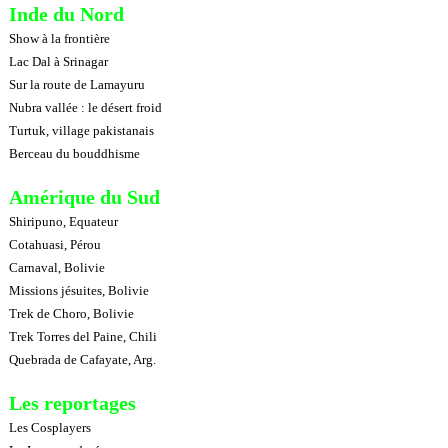
Inde du Nord
Show à la frontière
Lac Dal à Srinagar
Sur la route de Lamayuru
Nubra vallée : le désert froid
Turtuk, village pakistanais
Berceau du bouddhisme
Amérique du Sud
Shiripuno, Equateur
Cotahuasi, Pérou
Carnaval, Bolivie
Missions jésuites, Bolivie
Trek de Choro, Bolivie
Trek Torres del Paine, Chili
Quebrada de Cafayate, Arg.
Les reportages
Les Cosplayers