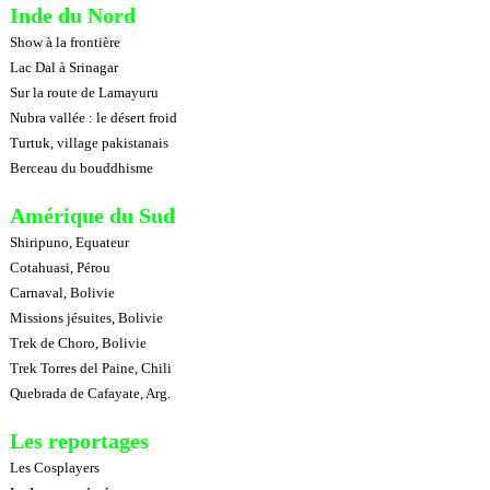
Inde du Nord
Show à la frontière
Lac Dal à Srinagar
Sur la route de Lamayuru
Nubra vallée : le désert froid
Turtuk, village pakistanais
Berceau du bouddhisme
Amérique du Sud
Shiripuno, Equateur
Cotahuasi, Pérou
Carnaval, Bolivie
Missions jésuites, Bolivie
Trek de Choro, Bolivie
Trek Torres del Paine, Chili
Quebrada de Cafayate, Arg.
Les reportages
Les Cosplayers