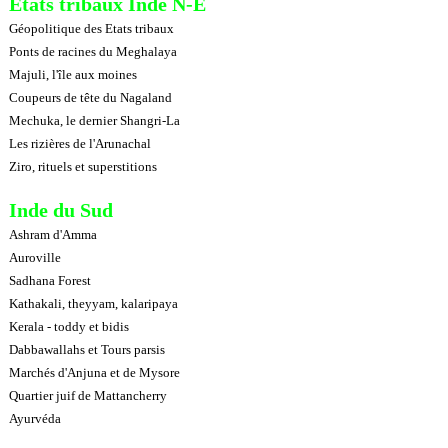
Etats tribaux Inde N-E
Géopolitique des Etats tribaux
Ponts de racines du Meghalaya
Majuli, l'île aux moines
Coupeurs de tête du Nagaland
Mechuka, le dernier Shangri-La
Les rizières de l'Arunachal
Ziro, rituels et superstitions
Inde du Sud
Ashram d'Amma
Auroville
Sadhana Forest
Kathakali, theyyam, kalaripaya
Kerala - toddy et bidis
Dabbawallahs et Tours parsis
Marchés d'Anjuna et de Mysore
Quartier juif de Mattancherry
Ayurvéda